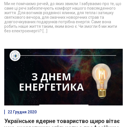
Ми не помічаємо речей, до яких звикли. І забуваємо про те, що
саме ці речі забезпечують комфорт нашого повсякденного
життя. Для вогників різдвяної ялинки, для тепла і затишку
святкового вечора, для смачних новорічних страв та
довгоочікуваних подарунків потрібна енергія. Саме вона
робить наше життя таким, яким воно є. Чи змогли б ми жити
без електроенергії? […]
22 Грудня 2020
Українське ядерне товариство щиро вітає