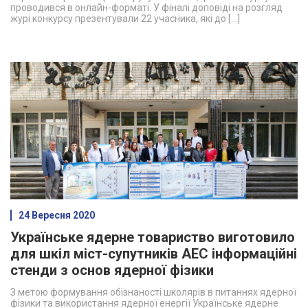
проводився в онлайн-форматі. У фіналі доповіді на розгляд
журі конкурсу презентували 22 учасника, які до […]
24 Вересня 2020
Українське ядерне товариство виготовило
для шкіл міст-супутників АЕС інформаційні
стенди з основ ядерної фізики
З метою формування обізнаності школярів в питаннях ядерної
фізики та використання ядерної енергії Українське ядерне