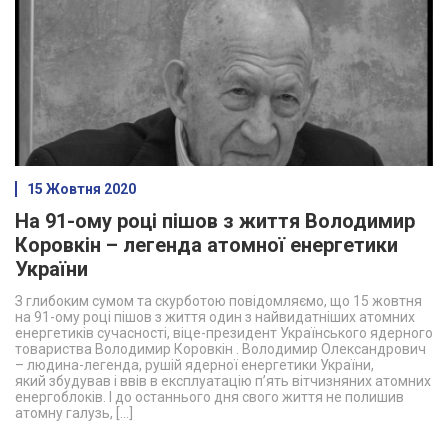
15 Жовтня 2020
На 91-ому році пішов з життя Володимир
Коровкін – легенда атомної енергетики
України
З глибоким сумом та скурботою повідомляємо, що 15 жовтня
на 91-ому році пішов з життя один з найвидатніших атомних
енергетиків сучасності, віце-президент Українського ядерного
товариства Володимир Коровкін . Володимир Олександрович
– людина-легенда, рушій ядерної енергетики України,
який збудував і ввів в експлуатацію п’ять вітчизняних атомних
енергоблоків. І до останнього дня свого життя не полишив
атомну галузь, […]