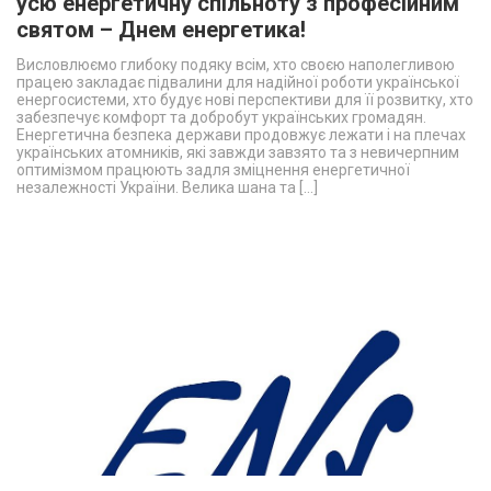
усю енергетичну спільноту з професійним
святом – Днем енергетика!
Висловлюємо глибоку подяку всім, хто своєю наполегливою
працею закладає підвалини для надійної роботи української
енергосистеми, хто будує нові перспективи для її розвитку, хто
забезпечує комфорт та добробут українських громадян.
Енергетична безпека держави продовжує лежати і на плечах
українських атомників, які завжди завзято та з невичерпним
оптимізмом працюють задля зміцнення енергетичної
незалежності України. Велика шана та […]