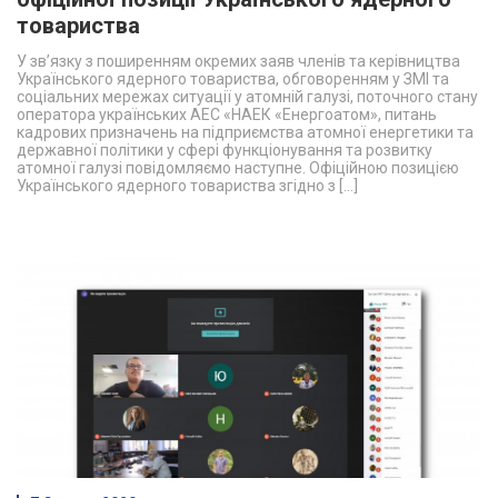
товариства
У зв’язку з поширенням окремих заяв членів та керівництва
Українського ядерного товариства, обговоренням у ЗМІ та
соціальних мережах ситуації у атомній галузі, поточного стану
оператора українських АЕС «НАЕК «Енергоатом», питань
кадрових призначень на підприємства атомної енергетики та
державної політики у сфері функціонування та розвитку
атомної галузі повідомляємо наступне. Офіційною позицією
Українського ядерного товариства згідно з […]