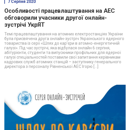
7 Серпня 2020
Особливості працевлаштування на АЕС
обговорили учасники другої онлайн-
зустрічі УкрЯТ
Темі працевлаштування на атомних електростанціях України
була присвячена друга онлайн-зустріч Українського ядерного
товариства із серії «Шлях до кар’єри в атомно-енергетичній
галузі». Під час зустрічі, яка відбулася онлайн 6 серпня,
абітурієнти, студенти та випускники профільних для ядерної
галузі спеціальностей поставили свої запитання керівникам
кадрових служб атомних станцій – заступнику генерального
директора з персоналу Рівненської АЕС Ігорю […]