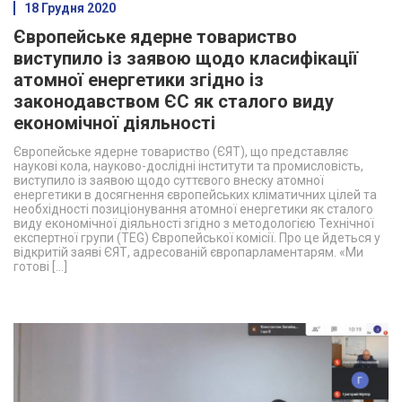
18 Грудня 2020
Європейське ядерне товариство
виступило із заявою щодо класифікації
атомної енергетики згідно із
законодавством ЄС як сталого виду
економічної діяльності
Європейське ядерне товариство (ЄЯТ), що представляє
наукові кола, науково-дослідні інститути та промисловість,
виступило із заявою щодо суттєвого внеску атомної
енергетики в досягнення європейських кліматичних цілей та
необхідності позиціонування атомної енергетики як сталого
виду економічної діяльності згідно з методологією Технічної
експертної групи (TEG) Європейської комісії. Про це йдеться у
відкритій заяві ЄЯТ, адресованій європарламентарям. «Ми
готові […]