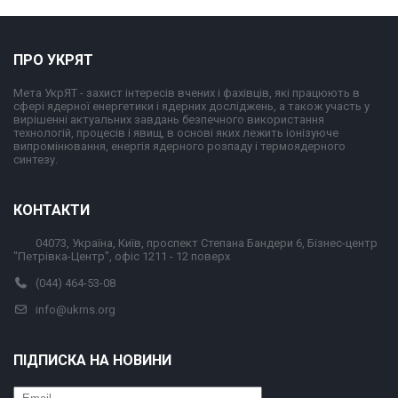
ПРО УКРЯТ
Мета УкрЯТ - захист інтересів вчених і фахівців, які працюють в
сфері ядерної енергетики і ядерних досліджень, а також участь у
вирішенні актуальних завдань безпечного використання
технологій, процесів і явищ, в основі яких лежить іонізуюче
випромінювання, енергія ядерного розпаду і термоядерного
синтезу.
КОНТАКТИ
04073, Україна, Київ, проспект Степана Бандери 6, Бізнес-центр
"Петрівка-Центр", офіс 1211 - 12 поверх
(044) 464-53-08
info@ukrns.org
ПІДПИСКА НА НОВИНИ