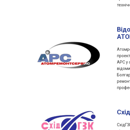
техніч
Від
АТО
Атомре
проект
АРС у 
відоми
Болгар
ремонт
профес
Схі
СхідГЗ