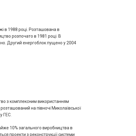
і в 1988 році. Розташована в
ицтво розпочато в 1981 році. В
ено. Другий енергоблок пущено у 2004
ство з комплексним використанням
розташований на півночі Миколаївської
у ГЕС.
майже 10% загального виробництва в
ться проекти з реконструкції системи