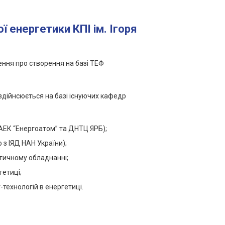
ї енергетики КПІ ім. Ігоря
шення про створення на базі ТЕФ
 здійнсюється на базі існуючих кафедр
НАЕК “Енергоатом” та ДНТЦ ЯРБ);
з ІЯД НАН України);
етичному обладнанні;
етиці;
технологій в енергетиці.