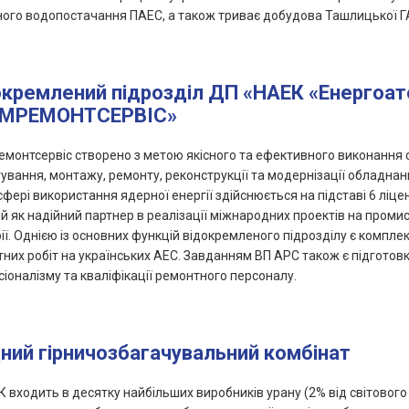
ного водопостачання ПАЕС, а також триває добудова Ташлицької Г
окремлений підрозділ ДП «НАЕК «Енергоат
МРЕМОНТСЕРВІС»
монтсервіс створено з метою якісного та ефективного виконання 
ування, монтажу, ремонту, реконструкції та модернізації обладнан
сфері використання ядерної енергії здійснюється на підставі 6 ліце
й як надійний партнер в реалізації міжнародних проектів на проми
ії. Однією із основних функцій відокремленого підрозділу є компл
них робіт на українських АЕС. Завданням ВП АРС також є підготовк
іоналізму та кваліфікації ремонтного персоналу.
дний гірничозбагачувальний комбінат
К входить в десятку найбільших виробників урану (2% від світового 