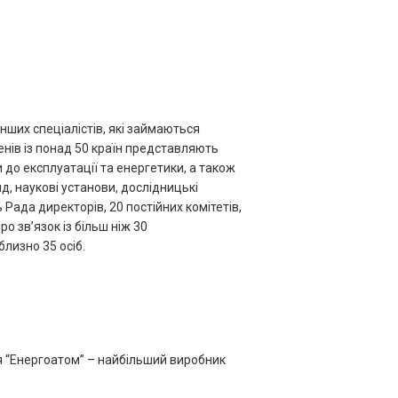
нших спеціалістів, які займаються
енів із понад 50 країн представляють
и до експлуатації та енергетики, а також
д, наукові установи, дослідницькі
 Рада директорів, 20 постійних комітетів,
ро зв’язок із більш ніж 30
лизно 35 осіб.
 “Енергоатом” – найбільший виробник