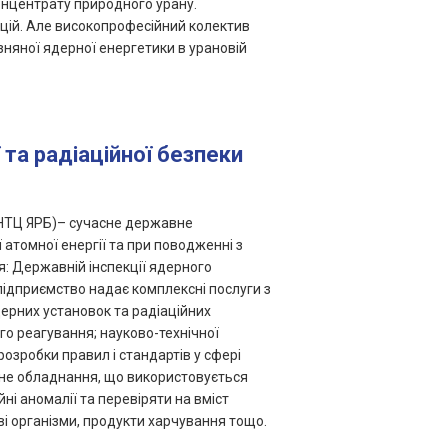
онцентрату природного урану.
нцій. Але високопрофесійний колектив
зняної ядерної енергетики в урановій
та радіаційної безпеки
ДНТЦ ЯРБ)– сучасне державне
 атомної енергії та при поводженні з
: Державній інспекції ядерного
 підприємство надає комплексні послуги з
дерних установок та радіаційних
ого реагування; науково-технічної
розробки правил і стандартів у сфері
льне обладнання, що використовується
і аномалії та перевіряти на вміст
иві організми, продукти харчування тощо.