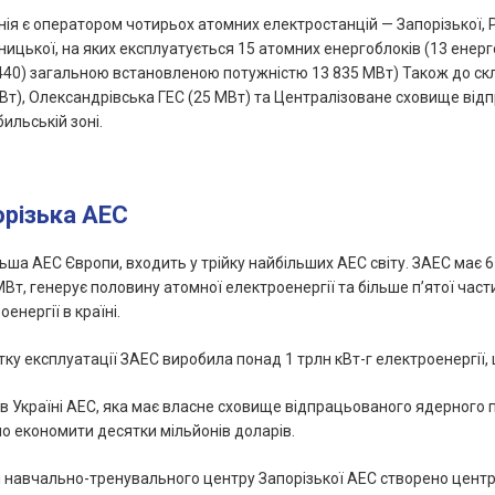
ія є оператором чотирьох атомних електростанцій — Запорізької, Р
ицької, на яких експлуатується 15 атомних енергоблоків (13 енерг
40) загальною встановленою потужністю 13 835 МВт) Також до ск
Вт), Олександрівська ГЕС (25 МВт) та Централізоване сховище від
ильській зоні.
орізька АЕС
ьша АЕС Європи, входить у трійку найбільших АЕС світу. ЗАЕС має 
МВт, генерує половину атомної електроенергії та більше п’ятої час
енергії в країні.
тку експлуатації ЗАЕС виробила понад 1 трлн кВт-г електроенергії, 
в Україні АЕС, яка має власне сховище відпрацьованого ядерного 
о економити десятки мільйонів доларів.
і навчально-тренувального центру Запорізької АЕС створено центр