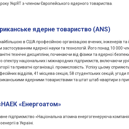
 року УкрЯТ э членом Європейського ядерного товариства.
риканське ядерне товариство (ANS)
найбільшою в США професійною організацією вчених, інженерів та і
 застосуванням ядерної науки та технологій. Його понад 10 000 чл
анітні технічні дисципліни, починаючи від фізики та ядерної безпек
го спектру національних і міжнародних підприємств, включаючи уря
торії та приватні організації. промисловість. Успіху цьому сприяють
фесійних відділів, 41 місцева секція, 58 студентських секцій, угоди п
иканськими ядерними товариствами та штат штаб-квартири з приб
«НАЕК «Енергоатом»
не підприємство «Національна атомна енергогенеруюча компанія
оенергії в Україні.