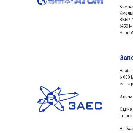
Компан
Хмельн
ВВЕР-4
(453 М
Чорноб
Зап
Найбіл
6 000 
електро
З поча
Єдина 
щорічн
На баз