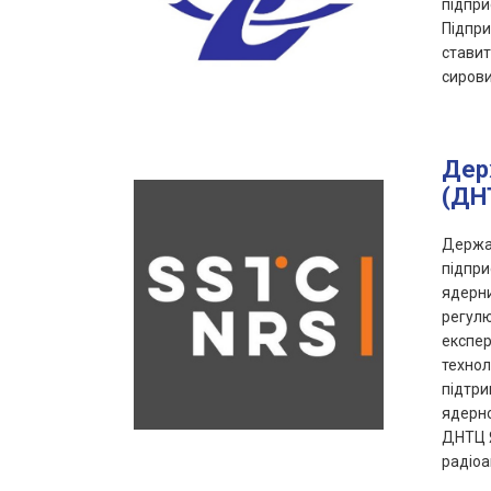
підпри
Підпри
ставит
сирови
Держ
(ДН
Держав
підпри
ядерни
регулю
експер
технол
підтри
ядерно
ДНТЦ Я
радіоа