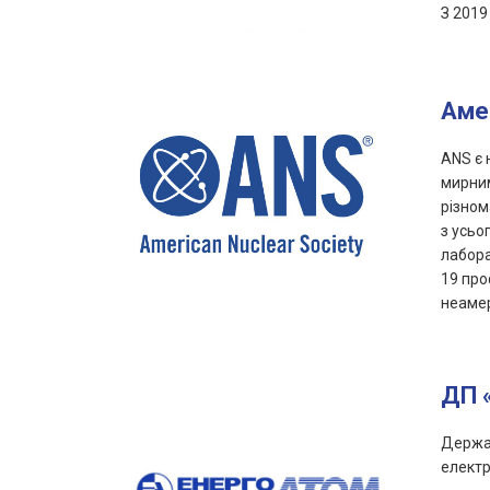
З 2019
Аме
ANS є 
мирним
різном
з усьо
лабора
19 про
неамер
ДП 
Держав
електр