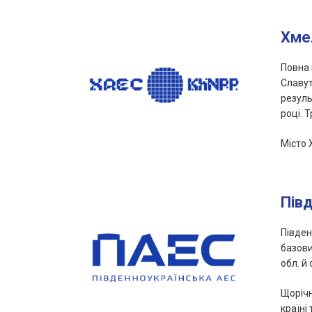
Хме
Повна 
Славут
резуль
році. 
Місто 
Пів
Півден
базови
обл. й
Щорічн
країні