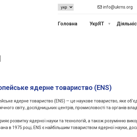
info@ukrns.org
Головна
УкрЯТ
Діяльні
И
опейське ядерне товариство (ENS)
йське ядерне товариство (ENS) — це наукове товариство, яке об’єд
ічного світу, дослідницьких центрів, промисловості та органів влад
рияє розвитку ядерної науки та технологій, а також розумінню вико
ана в 1975 році, ENS є найбільшим товариством ядерної науки, досл