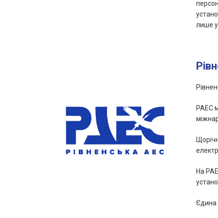
персон
устано
лише у
Рів
Рівнен
РАЕС м
міжнар
Щорічн
електр
На РАЕ
устано
Єдина 