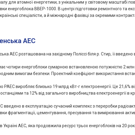
алу для атомної енергетики, з унікальним у світовому масштабі 
вки енергоблока ВВЕР-1000. В центрі підготовки ремонтного та ек
країнські спеціалісти, а й міжнародні фахівці за окремими контракт
ненська АЕС
ська АЕС розташована на західному Поліссі біля р. Стир, її введено 
ає чотири енергоблоки сумарною встановленою потужністю 2 млн 8
одним вимогам безпеки. Проектний коефіцієнт використання встан
о РАЕС виробляє близько 19 млрд кВт-г електроенергії. Це 21,6% 
останціями та 12% від загального виробництва електроенергії в кра
С введено в експлуатацію сучасний комплекс з переробки радіоакт
вки фрагментації, цементування, пресування та вимірювання актив
в Україні АЕС, яка продовжила ресурс трьох енергоблоків на 20 рокі