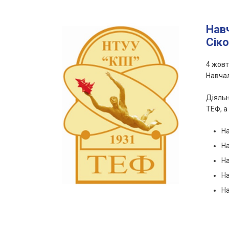
Навч
Сік
4 жовт
Навчал
Діяльн
ТЕФ, а
На
На
На
На
На