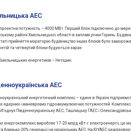
льницька АЕС
проектна потужність – 4000 МВт. Перший блок підключено до мереж
ському районі Хмельницької області в заплаві річки Горинь. Будівн
таті прийняття мораторію будівництво інших блоків було заморож
Третій та четвертий блоки будуються зараз.
Хмельницьких енергетиків – Нетішин.
денноукраїнська АЕС
ноукраїнський енергетичний комплекс – єдине в Україні підприєм
х ядерних і маневрових гідроакумулюючих потужностей. Комплекс 
 об’єднує Південноукраїнську АЕС, Ташлицьку ГАЕС і Олександрівськ
о енергокомплекс виробляє 17-20 млрд кВт-г електроенергії, це 
 та близько 20% генерації на українських АЕС. На ЮУАЕС реалізовую