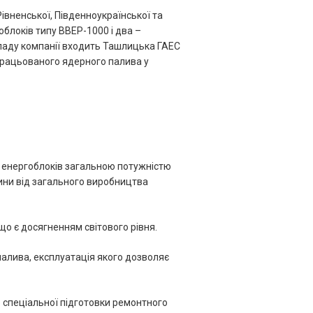
івненської, Південноукраїнської та
облоків типу ВВЕР-1000 і два –
ладу компанії входить Ташлицька ГАЕС
працьованого ядерного палива у
6 енергоблоків загальною потужністю
тини від загального виробництва
що є досягненням світового рівня.
палива, експлуатація якого дозволяє
 спеціальної підготовки ремонтного