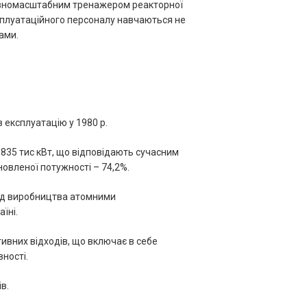
повномасштабним тренажером реакторної
сплуатаційного персоналу навчаються не
ами.
в експлуатацію у 1980 р.
35 тис кВт, що відповідають сучасним
овленої потужності – 74,2%.
від виробництва атомними
їні.
ивних відходів, що включає в себе
ності.
в.