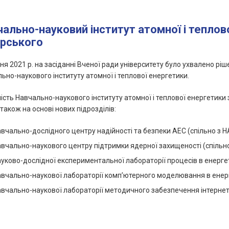
ально-науковий інститут атомної і теплово
орського
ня 2021 р. на засіданні Вченої ради університету було ухвалено рі
ьно-наукового інституту атомної і теплової енергетики.
ість Навчально-наукового інституту атомної і теплової енергетики
 також на основі нових підрозділів:
вчально-дослідного центру надійності та безпеки АЕС (спільно з 
вчально-наукового центру підтримки ядерної захищеності (спільно 
уково-дослідної експериментальної лабораторії процесів в енерг
вчально-наукової лабораторії комп’ютерного моделювання в енерг
вчально-наукової лабораторії методичного забезпечення інтернет-