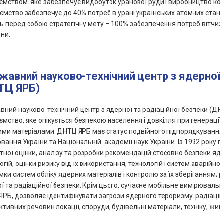
ємством, яке забезпечує видобуток уранової руди і виробництво к
ємство забезпечує до 40% потреб в урані українських атомних ста
ь перед собою стратегічну мету – 100% забезпечення потреб вітчи
ни.
авний науково-технічний центр з ядерної 
ТЦ ЯРБ)
ний науково-технічний центр з ядерної та радіаційної безпеки (
ємство, яке опікується безпекою населення і довкілля при генерації
ми матеріалами. ДНТЦ ЯРБ має статус подвійного підпорядкування
вання України та Національній академії наук України. Із 1992 року
тної оцінки, аналізу та розробки рекомендацій стосовно безпеки я
огій, оцінки ризику від їх використання, технологій і систем аварійн
мки систем обліку ядерних матеріалів і контролю за їх зберіганням; 
ї та радіаційної безпеки. Крім цього, сучасне мобільне вимірюва
РБ, дозволяє ідентифікувати загрози ядерного тероризму, радіаційн
ктивних речовин локації, споруди, будівельні матеріали, техніку, ж