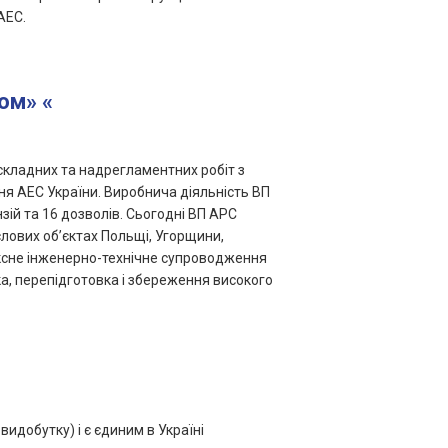
АЕС.
ом» «
складних та надрегламентних робіт з
ня АЕС України. Виробнича діяльність ВП
нзій та 16 дозволів. Сьогодні ВП АРС
слових об’єктах Польщі, Угорщини,
ексне інженерно-технічне супроводження
а, перепідготовка і збереження високого
видобутку) і є єдиним в Україні