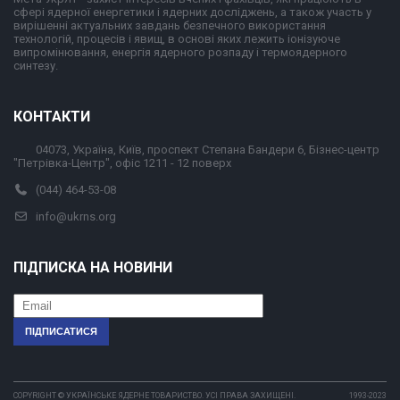
сфері ядерної енергетики і ядерних досліджень, а також участь у
вирішенні актуальних завдань безпечного використання
технологій, процесів і явищ, в основі яких лежить іонізуюче
випромінювання, енергія ядерного розпаду і термоядерного
синтезу.
КОНТАКТИ
04073, Україна, Київ, проспект Степана Бандери 6, Бізнес-центр
"Петрівка-Центр", офіс 1211 - 12 поверх
(044) 464-53-08
info@ukrns.org
ПІДПИСКА НА НОВИНИ
COPYRIGHT © УКРАЇНСЬКЕ ЯДЕРНЕ ТОВАРИСТВО. УСІ ПРАВА ЗАХИЩЕНІ.
1993-2023