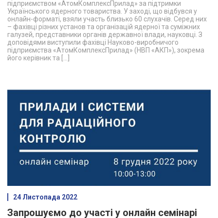
підприємством «АтомКомплексПрилад» за підтримки
Українського ядерного товариства. У заході, що відбувся у
онлайн-форматі, взяли участь близько 60 слухачів. Серед них
– фахівці різних установ та організацій ядерної та суміжних
галузей, представники органів державної влади, науковці. З
доповідями виступили фахівці Науково-виробничого
підприємства «АтомКомплексПрилад» (НВП «АКП»), зокрема
його керівник та […]
24 Листопада 2022
Запрошуємо до участі у онлайн семінарі