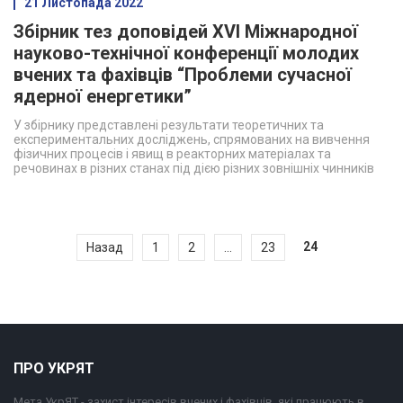
21 Листопада 2022
Збірник тез доповідей ХVI Міжнародної
науково-технічної конференції молодих
вчених та фахівців “Проблеми сучасної
ядерної енергетики”
У збірнику представлені результати теоретичних та
експериментальних досліджень, спрямованих на вивчення
фізичних процесів і явищ в реакторних матеріалах та
речовинах в різних станах під дією різних зовнішніх чинників
24
Назад
1
2
…
23
ПРО УКРЯТ
Мета УкрЯТ - захист інтересів вчених і фахівців, які працюють в