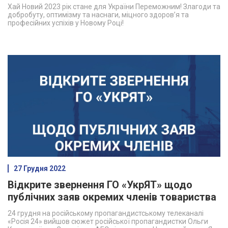
Хай Новий 2023 рік стане для України Переможним! Злагоди та
добробуту, оптимізму та наснаги, міцного здоров’я та
професійних успіхів у Новому Році!
27 Грудня 2022
Відкрите звернення ГО «УкрЯТ» щодо
публічних заяв окремих членів товариства
24 грудня на російському пропагандистському телеканалі
«Росія 24» вийшов сюжет російської пропагандистки Ольги