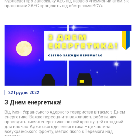
Курлаєвої про Запорізьку АЕС під назвою «Немирний атом. Як
працівники ЗАЕС працюють під обстрілами ВСУ»
22 Грудня 2022
З Днем енергетика!
Від імені Українського ядерного товариства вітаємо з Днем
енергетика! Важко переоцінити важливість роботи, яку
проводять тисячі енергетиків по всій країні у цей складний
для нас час. Адже сьогодні енергетика – це частина
всеукраїнського фронту, метою якого є Перемога над