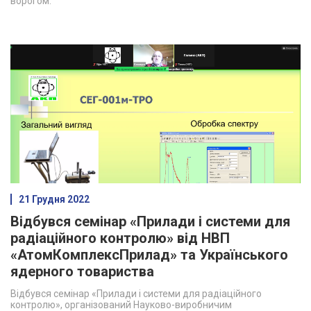
ворогом.
21 Грудня 2022
Відбувся семінар «Прилади і системи для
радіаційного контролю» від НВП
«АтомКомплексПрилад» та Українського
ядерного товариства
Відбувся семінар «Прилади і системи для радіаційного
контролю», організований Науково-виробничим