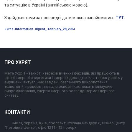
та ситуацію в Україні (англійською мовою).
З дайджестами за попередні дати можна ознайомитись
ТУТ.
ukrns-information-digest_-february_28_2023
ПРО УКРЯТ
Мета УкрЯТ - захист інтересів вчених і фахівців, які працюють в
сфері ядерної енергетики і ядерних досліджень, а також участь у
вирішенні актуальних завдань безпечного використання
технологій, процесів і явищ, в основі яких лежить іонізуюче
випромінювання, енергія ядерного розпаду і термоядерного
синтезу.
КОНТАКТИ
04073, Україна, Київ, проспект Степана Бандери 6, Бізнес-центр
"Петрівка-Центр", офіс 1211 - 12 поверх