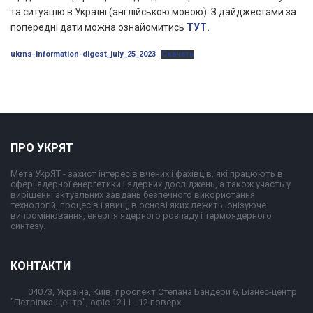
та ситуацію в Україні (англійською мовою). З дайджестами за
попередні дати можна ознайомитись
ТУТ.
ukrns-information-digest_july_25_2023
Скачать
ПРО УКРЯТ
Мета УкрЯТ - захист інтересів вчених і фахівців, які працюють в
сфері ядерної енергетики і ядерних досліджень, а також участь у
вирішенні актуальних завдань безпечного використання
технологій, процесів і явищ, в основі яких лежить іонізуюче
випромінювання, енергія ядерного розпаду і термоядерного
синтезу.
КОНТАКТИ
04073, Україна, Київ, проспект Степана Бандери 6, Бізнес-центр
"Петрівка-Центр", офіс 1211 - 12 поверх