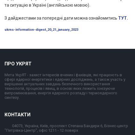
та ситуацію в Україні (англійською мовою).
З дайджестами за попередні дати можна ознайомитись
ТУТ.
ukrns-information-digest_20_21_january_2023
ПРО УКРЯТ
Мета УкрЯТ - захист інтересів вчених і фахівців, які працюють в
сфері ядерної енергетики і ядерних досліджень, а також участь у
вирішенні актуальних завдань безпечного використання
технологій, процесів і явищ, в основі яких лежить іонізуюче
випромінювання, енергія ядерного розпаду і термоядерного
синтезу.
КОНТАКТИ
04073, Україна, Київ, проспект Степана Бандери 6, Бізнес-центр
"Петрівка-Центр", офіс 1211 - 12 поверх