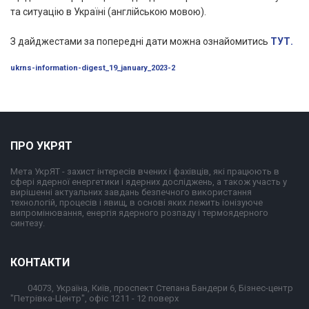
та ситуацію в Україні (англійською мовою).
З дайджестами за попередні дати можна ознайомитись
ТУТ.
ukrns-information-digest_19_january_2023-2
ПРО УКРЯТ
Мета УкрЯТ - захист інтересів вчених і фахівців, які працюють в
сфері ядерної енергетики і ядерних досліджень, а також участь у
вирішенні актуальних завдань безпечного використання
технологій, процесів і явищ, в основі яких лежить іонізуюче
випромінювання, енергія ядерного розпаду і термоядерного
синтезу.
КОНТАКТИ
04073, Україна, Київ, проспект Степана Бандери 6, Бізнес-центр
"Петрівка-Центр", офіс 1211 - 12 поверх