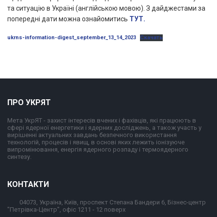
та ситуацію в Україні (англійською мовою). З дайджестами за
попередні дати можна ознайомитись
ТУТ.
ukrns-information-digest_september_13_14_2023
Скачать
ПРО УКРЯТ
Мета УкрЯТ - захист інтересів вчених і фахівців, які працюють в
сфері ядерної енергетики і ядерних досліджень, а також участь у
вирішенні актуальних завдань безпечного використання
технологій, процесів і явищ, в основі яких лежить іонізуюче
випромінювання, енергія ядерного розпаду і термоядерного
синтезу.
КОНТАКТИ
04073, Україна, Київ, проспект Степана Бандери 6, Бізнес-центр
"Петрівка-Центр", офіс 1211 - 12 поверх