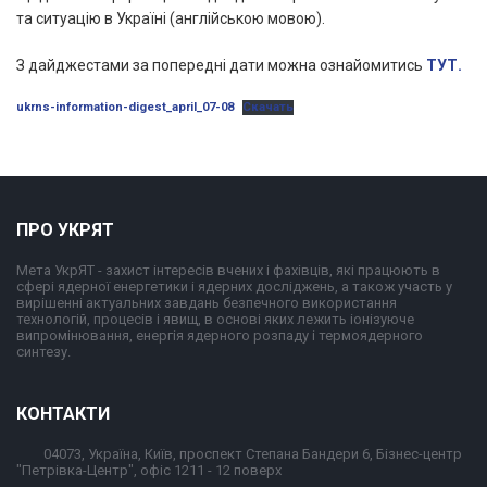
та ситуацію в Україні (англійською мовою).
З дайджестами за попередні дати можна ознайомитись
ТУТ.
ukrns-information-digest_april_07-08
Скачать
ПРО УКРЯТ
Мета УкрЯТ - захист інтересів вчених і фахівців, які працюють в
сфері ядерної енергетики і ядерних досліджень, а також участь у
вирішенні актуальних завдань безпечного використання
технологій, процесів і явищ, в основі яких лежить іонізуюче
випромінювання, енергія ядерного розпаду і термоядерного
синтезу.
КОНТАКТИ
04073, Україна, Київ, проспект Степана Бандери 6, Бізнес-центр
"Петрівка-Центр", офіс 1211 - 12 поверх