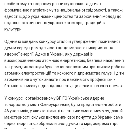
особистому та творчому розвитку юнаків та дівчат,
формуванню патріотизму та національної свідомості, а також
єдності щодо українських цінностей та заохочення молоді до
подальшого вивчення української історії, традицій та
культури.
Одним із завдань конкурсу стало й утвердження позитивної
думки серед громадськості щодо мирного використання
ядерної енергії. Адже в Україні, як у державі із
високорозвиненою атомною енергетикою, безпека населення
та громадян завжди була основоположним принципом роботи
атомних електростанцій та кожного підприємства галузі, і діти
атомників не з чуток знають про важливість професії їхніх
батьків та високу відповідальність, що лежить на їхніх плечах.
У конкурсі, організованому ВП ГО Українське ядерне
товариство у місті Южноукраїнськ, були представлені роботи
46 учасників, у яких юні митці не стільки змагалися у художній
майстерності, скільки висловили свої почуття до України саме
через творчість, зобразили свої думки та мрії, зокрема і про