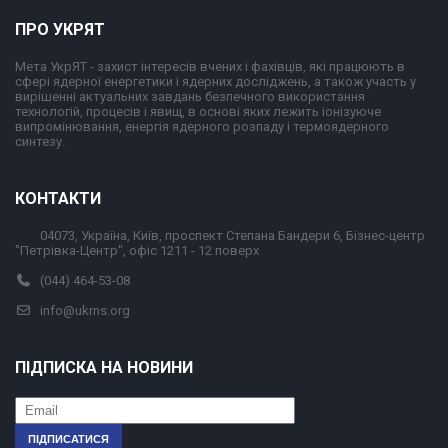
ПРО УКРЯТ
Мета УкрЯТ - захист інтересів вчених і фахівців, які працюють в
сфері ядерної енергетики і ядерних досліджень, а також участь у
вирішенні актуальних завдань безпечного використання
технологій, процесів і явищ, в основі яких лежить іонізуюче
випромінювання, енергія ядерного розпаду і термоядерного
синтезу.
КОНТАКТИ
04073, Україна, Київ, проспект Степана Бандери 6, Бізнес-центр
"Петрівка-Центр", офіс 1211 - 12 поверх
(044) 464-53-08
info@ukrns.org
ПІДПИСКА НА НОВИНИ