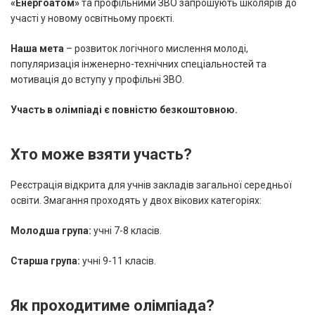
«Енергоатом»
та профільними ЗВО запрошують школярів до
участі у новому освітньому проєкті.
Наша мета
– розвиток логічного мислення молоді,
популяризація інженерно-технічних спеціальностей та
мотивація до вступу у профільні ЗВО.
Участь в олімпіаді є повністю безкоштовною.
Хто може взяти участь?
Реєстрація відкрита для учнів закладів загальної середньої
освіти. Змагання проходять у двох вікових категоріях:
Молодша група:
учні 7-8 класів.
Старша група:
учні 9-11 класів.
Як проходитиме олімпіада?