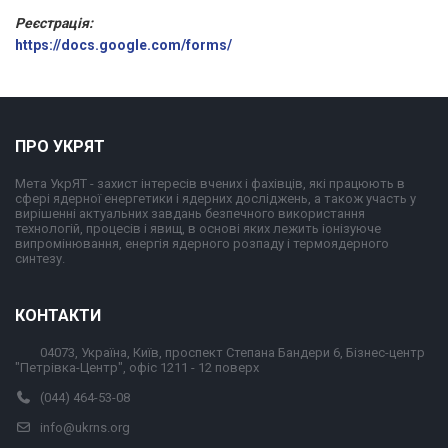
Реєстрація:
https://docs.google.com/forms/
ПРО УКРЯТ
Мета УкрЯТ - захист інтересів вчених і фахівців, які працюють в
сфері ядерної енергетики і ядерних досліджень, а також участь у
вирішенні актуальних завдань безпечного використання
технологій, процесів і явищ, в основі яких лежить іонізуюче
випромінювання, енергія ядерного розпаду і термоядерного
синтезу.
КОНТАКТИ
04073, Україна, Київ, проспект Степана Бандери 6, Бізнес-центр
"Петрівка-Центр", офіс 1211 - 12 поверх
(044) 464-53-08
info@ukrns.org