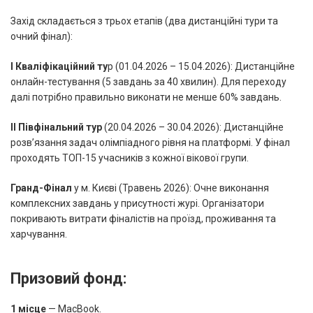
Захід складається з трьох етапів (два дистанційні тури та
очний фінал):
І Кваліфікаційний ту
р (01.04.2026 – 15.04.2026): Дистанційне
онлайн-тестування (5 завдань за 40 хвилин). Для переходу
далі потрібно правильно виконати не менше 60% завдань.
ІІ Півфінальний тур
(20.04.2026 – 30.04.2026): Дистанційне
розв’язання задач олімпіадного рівня на платформі. У фінал
проходять ТОП-15 учасників з кожної вікової групи.
Гранд-Фінал
у м. Києві (Травень 2026): Очне виконання
комплексних завдань у присутності журі. Організатори
покривають витрати фіналістів на проїзд, проживання та
харчування.
Призовий фонд:
1 місце
— MacBook.