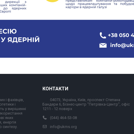
КОНТАКТИ
их і фахівців,
04073, Україна, Київ, проспект Степана
ргетики і
Бандери 6, Бізнес-центр "Петрівка-Центр", офіс
ть у вирішенні
1211 - 12 поверх
використання
ові яких
(044) 464-53-08
, енергія
 синтезу.
info@ukrns.org