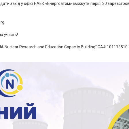
ідати захід у офісі НАЕК «Енергоатом» зможуть перші 30 зареєстро
org
а участь!
A Nuclear Research and Education Capacity Building” GA# 101173510