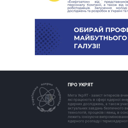
ПРО УКРЯТ
Мета УкрЯТ - захист інтересів вчен
які працюють в сфері ядерної ене
ядерних досліджень, а також учас
актуальних завдань безпечного 
технологій, процесів і явищ, в осн
лежить іонізуюче випромінювання
ядерного розпаду і термоядерного