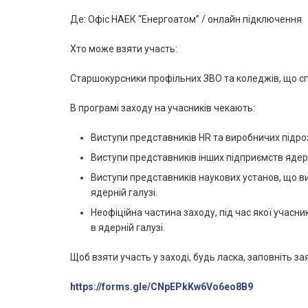
Де: Офіс НАЕК “Енергоатом” / онлайн підключення
Хто може взяти участь:
Старшокурсники профільних ЗВО та коледжів, що спе
В програмі заходу на учасників чекають:
Виступи представників HR та виробничих підроз
Виступи представників інших підприємств ядерн
Виступи представників наукових установ, що в
ядерній галузі.
Неофіційна частина заходу, під час якої уча
в ядерній галузі.
Щоб взяти участь у заході, будь ласка, заповніть за
https://forms.gle/CNpEPkKw6Vo6eo8B9