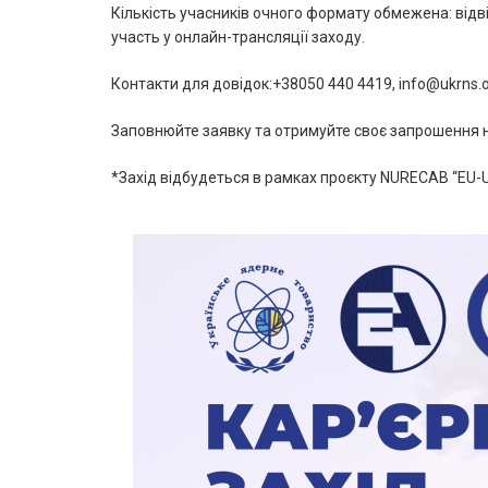
Кількість учасників очного формату обмежена: відв
участь у онлайн-трансляції заходу.
Контакти для довідок:+38050 440 4419, info@ukrns.
Заповнюйте заявку та отримуйте своє запрошення н
*Захід відбудеться в рамках проєкту NURECAB “EU-U