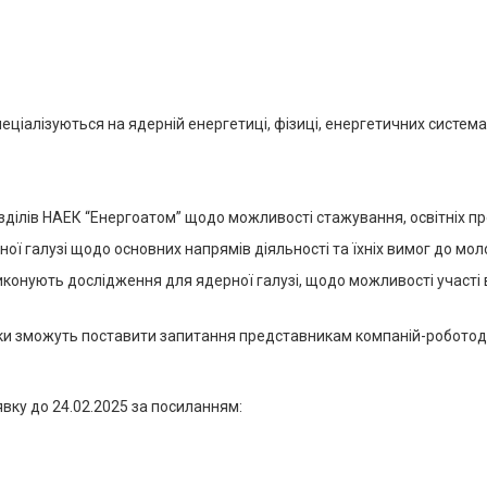
ціалізуються на ядерній енергетиці, фізиці, енергетичних системах
ділів НАЕК “Енергоатом” щодо можливості стажування, освітніх про
ої галузі щодо основних напрямів діяльності та їхніх вимог до мол
иконують дослідження для ядерної галузі, щодо можливості участі 
сники зможуть поставити запитання представникам компаній-робот
явку до 24.02.2025 за посиланням: