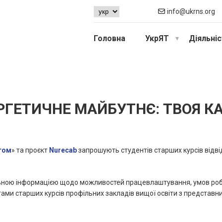
info@ukrns.org
Головна
УкрЯТ
Діяльні
РГЕТИЧНЕ МАЙБУТНЄ: ТВОЯ КА
том
» та проєкт
Nurecab
запрошують студентів старших курсів відві
ьною інформацією щодо можливостей працевлаштування, умов робо
тами старших курсів профільних закладів вищої освіти з представни