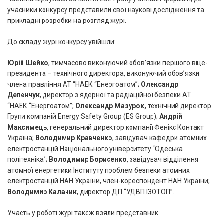
учасники конкурсу представили свої наукові дослідження та
прикладні розробки на розгляд журі.
До складу журі конкурсу увійшли:
Юрій Шейко
, тимчасово виконуючий обов’язки першого віце-
президента – технічного директора, виконуючий обов’язки
члена правління АТ “НАЕК “Енергоатом”;
Олександр
Депенчук
, директор з ядерної та радіаційної безпеки АТ
“НАЕК “Енергоатом”;
Олександр Мазурок,
технічний директор
Групи компаній Energy Safety Group (ES Group);
Андрій
Максимець
, генеральний директор компанії Фенікс Контакт
Україна;
Володимир Кравченко
, завідувач кафедри атомних
електростанцій Національного університету “Одеська
політехніка”;
Володимир Борисенко
, завідувач відділення
атомної енергетики Інституту проблем безпеки атомних
електростанцій НАН України, член-кореспондент НАН України;
Володимир Калачик
, директор ДП “УДВП ІЗОТОП”.
Участь у роботі журі також взяли представник