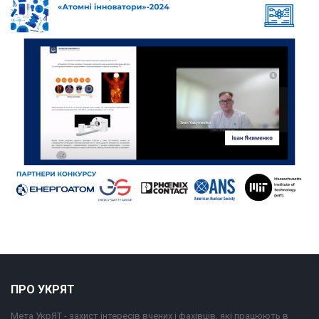
ПРО УКРЯТ
Мета УкрЯТ - захист інтересів вчених і фахівців, які працюють в