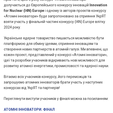
долучається до Європейського конкурсу інновацій
Innovation
for Nuclear (I4N) Europe
і одному із авторів проєктів конкурсу
«Атомні інноватори» буде запропоновано за сприяння УкрЯТ
взяти участь у фінальній частині конкурсу (I4N) Europe влітку
2024 року.
Українське ядерне товариство пишається можливістю бути
платформою для обміну ідеями, сприяння інноваціям та
створення нових партнерств в атомній галузі. Ми впевнені, що
кожен проект, представлений у конкурсі «Атомні інноватори»,
ідеї та розробки учасників відкривають нові можливості для
розвитку атомної енергетики, промисловості та ядерної науки.
Вітаємо всіх учасників конкурсу, його переможців та
запрошуємо атомних інноваторів брати участь у наступних
конкурсах від УкрЯТ та партнерів!
Переглянути виступи учасників у фіналі можна за посиланням:
АТОМНІ ІННОВАТОРИ. ФІНАЛ