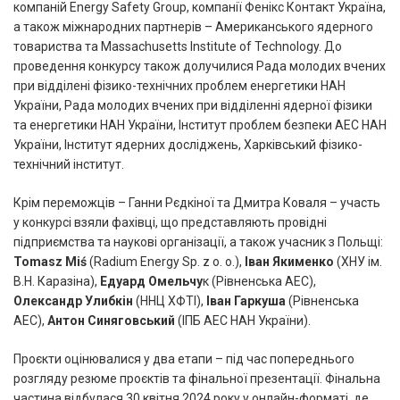
компаній Energy Safety Group, компанії Фенікс Контакт Україна,
а також міжнародних партнерів – Американського ядерного
товариства та Massachusetts Institute of Technology. До
проведення конкурсу також долучилися Рада молодих вчених
при відділені фізико-технічних проблем енергетики НАН
України, Рада молодих вчених при відділенні ядерної фізики
та енергетики НАН України, Інститут проблем безпеки АЕС НАН
України, Інститут ядерних досліджень, Харківський фізико-
технічний інститут.
Крім переможців – Ганни Рєдкіної та Дмитра Коваля – участь
у конкурсі взяли фахівці, що представляють провідні
підприємства та наукові організації, а також учасник з Польщі:
Tomasz Miś
(Radium Energy Sp. z o. o.),
Іван Якименко
(ХНУ ім.
В.Н. Каразіна),
Едуард Омельчу
к (Рівненська АЕС),
Олександр Улибкін
(ННЦ ХФТІ),
Іван Гаркуша
(Рівненська
АЕС),
Антон Синяговський
(ІПБ АЕС НАН України).
Проєкти оцінювалися у два етапи – під час попереднього
розгляду резюме проєктів та фінальної презентації. Фінальна
частина відбулася 30 квітня 2024 року у онлайн-форматі, де