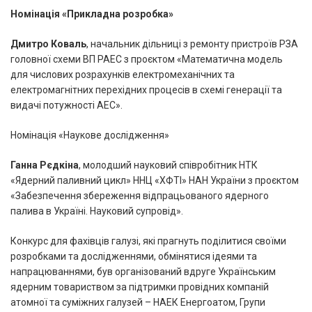
Номінація «Прикладна розробка»
Дмитро Коваль
, начальник дільниці з ремонту пристроїв РЗА
головної схеми ВП РАЕС з проєктом «Математична модель
для числових розрахунків електромеханічних та
електромагнітних перехідних процесів в схемі генерації та
видачі потужності АЕС».
Номінація «Наукове дослідження»
Ганна Рєдкіна
, молодший науковий співробітник НТК
«Ядерний паливний цикл» ННЦ «ХФТІ» НАН України з проєктом
«Забезпечення збереження відпрацьованого ядерного
палива в Україні. Науковий супровід».
Конкурс для фахівців галузі, які прагнуть поділитися своїми
розробками та дослідженнями, обмінятися ідеями та
напрацюваннями, був організований вдруге Українським
ядерним товариством за підтримки провідних компаній
атомної та суміжних галузей – НАЕК Енергоатом, Групи