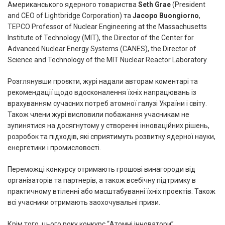
Американського ядерного товариства
Seth Grae
(President
and CEO of Lightbridge Corporation) та
Jacopo Buongiorno
,
TEPCO Professor of Nuclear Engineering at the Massachusetts
Institute of Technology (MIT), the Director of the Center for
Advanced Nuclear Energy Systems (CANES), the Director of
Science and Technology of the MIT Nuclear Reactor Laboratory.
Розглянувши проєкти, журі надали авторам коментарі та
рекомендації щодо вдосконалення їхніх напрацювань із
врахуванням сучасних потреб атомної галузі України і світу.
Також члени журі висловили побажання учасникам не
зупинятися на досягнутому у створенні інноваційних рішень,
розробок та підходів, які сприятимуть розвитку ядерної науки,
енергетики і промисловості.
Переможці конкурсу отримають грошові винагороди від
організаторів та партнерів, а також всебічну підтримку в
практичному втіленні або масштабуванні їхніх проектів. Також
всі учасники отримають заохочувальні призи.
Крім того, цього року конкурс “Атомні інноватори”