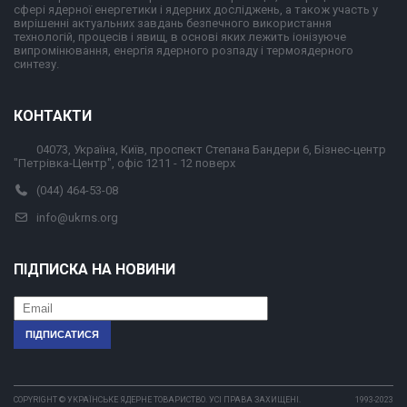
сфері ядерної енергетики і ядерних досліджень, а також участь у
вирішенні актуальних завдань безпечного використання
технологій, процесів і явищ, в основі яких лежить іонізуюче
випромінювання, енергія ядерного розпаду і термоядерного
синтезу.
КОНТАКТИ
04073, Україна, Київ, проспект Степана Бандери 6, Бізнес-центр
"Петрівка-Центр", офіс 1211 - 12 поверх
(044) 464-53-08
info@ukrns.org
ПІДПИСКА НА НОВИНИ
COPYRIGHT © УКРАЇНСЬКЕ ЯДЕРНЕ ТОВАРИСТВО. УСІ ПРАВА ЗАХИЩЕНІ.
1993-2023