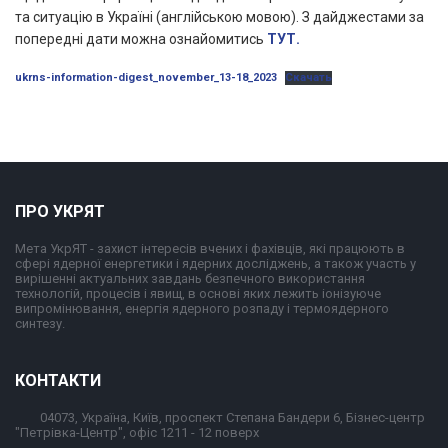
та ситуацію в Україні (англійською мовою). З дайджестами за
попередні дати можна ознайомитись
ТУТ.
ukrns-information-digest_november_13-18_2023
Скачать
ПРО УКРЯТ
Мета УкрЯТ - захист інтересів вчених і фахівців, які працюють в
сфері ядерної енергетики і ядерних досліджень, а також участь у
вирішенні актуальних завдань безпечного використання
технологій, процесів і явищ, в основі яких лежить іонізуюче
випромінювання, енергія ядерного розпаду і термоядерного
синтезу.
КОНТАКТИ
04073, Україна, Київ, проспект Степана Бандери 6, Бізнес-центр
"Петрівка-Центр", офіс 1211 - 12 поверх