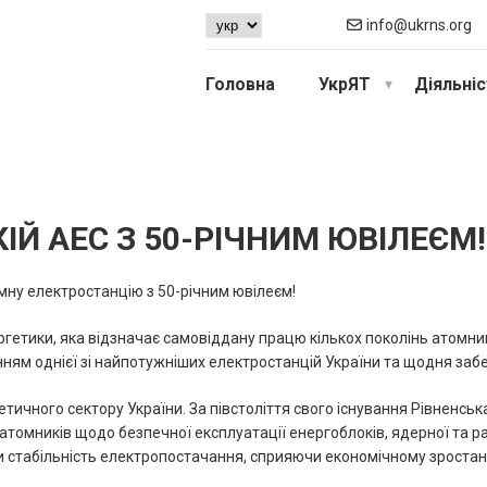
info@ukrns.org
Головна
УкрЯТ
Діяльні
ІЙ АЕС З 50-РІЧНИМ ЮВІЛЕЄМ!
мну електростанцію з 50-річним ювілеєм!
ергетики, яка відзначає самовіддану працю кількох поколінь атомникі
нням однієї зі найпотужніших електростанцій України та щодня забе
тичного сектору України. За півстоліття свого існування Рівненсь
х атомників щодо безпечної експлуатації енергоблоків, ядерної та 
и стабільність електропостачання, сприяючи економічному зроста