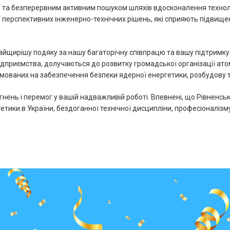
ю та безперервним активним пошуком шляхів вдосконалення техноло
ї перспективних інженерно-технічних рішень, які сприяють підвище
йщирішу подяку за нашу багаторічну співпрацю та вашу підтримку
 підприємства, долучаються до розвитку громадської організації ат
прямованих на забезпечення безпеки ядерної енергетики, розбудову т
нень і перемог у вашій надважливій роботі. Впевнені, що Рівненс
тики в України, бездоганної технічної дисципліни, професіоналізму