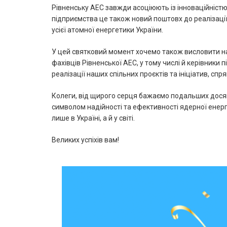
Рівненську АЕС завжди асоціюють із інноваційніст
підприємства це також новий поштовх до реалізаці
усієї атомної енергетики України.
У цей святковий момент хочемо також висловити на
фахівців Рівненської АЕС, у тому числі й керівники
реалізації наших спільних проєктів та ініціатив, с
Колеги, від щирого серця бажаємо подальших досяг
символом надійності та ефективності ядерної енерге
лише в Україні, а й у світі.
Великих успіхів вам!