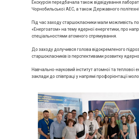
Екскурсія передбачала також відвідування лаборато
Чорнобильської АЕС, а також Державного політехні
Під час заходу старшокласники мали можливість по
«Енергоатом» на тему ядерної енергетики, про напрям
спеціальностями атомного спрямування.
До заходу долучився голова відокремленого підрозді
старшокласників із перспективами розвитку ядерної на
Навчально-науковий інститут атомної та теплової ене
заклади до співпраці у напрямі профорієнтації моло