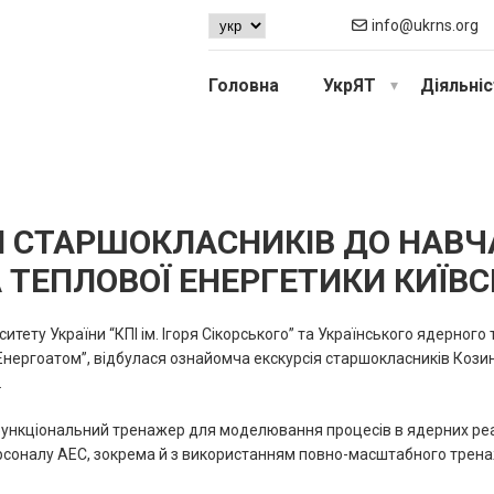
info@ukrns.org
Головна
УкрЯТ
Діяльні
Я СТАРШОКЛАСНИКІВ ДО НАВ
 ТЕПЛОВОЇ ЕНЕРГЕТИКИ КИЇВС
ситету України “КПІ ім. Ігоря Сікорського” та Українського ядерног
“Енергоатом”, відбулася ознайомча екскурсія старшокласників Кози
.
офункціональний тренажер для моделювання процесів в ядерних реак
персоналу АЕС, зокрема й з використанням повно-масштабного трен