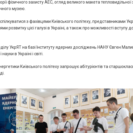
рії фізичного захисту АЕС, огляд великого макета тепловидільної
чного музею.
спілкуватися з фахівцями Київського політеху, представниками Ук
и розвитку цієї галузі в Україні, а також про можливості вступу до
лу УкрЯТ на базі Інституту ядерних досліджень НАНУ Євген Малий, 
уки в Україні і світі.
ргетики Київського політеху запрошує абітурієнтів та старшокласник
ді.