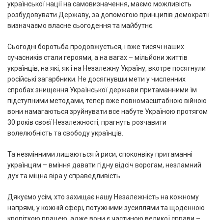
української нації на самовизначення, маємо можливість
розбудовувати Державу, за допомогою принципів демократії
визначаємо власне сьогодення та майбутнє.
Сьогодні боротьба продовжується, і вже тисячі наших
сучасників стали героями, а на вагах – мільйони життів
українців, на які, як і на Незалежну Україну, вкотре посягнули
російські загарбники. Не досягнувши мети у численних
спробах знищення Української держави притаманними їм
підступними методами, тепер вже повномасштабною війною
вони намагаються зруйнувати все набуте Україною протягом
30 років своєї Незалежності, прагнуть розчавити
волелюбність та свободу українців.
Та незмінними лишаються й риси, споконвіку притаманні
українцям – вміння давати гідну відсіч ворогам, незламний
дух та міцна віра у справедливість.
Дякуємо усім, хто захищає нашу Незалежність на кожному
напрямі, у кожній сфері, потужними зусиллями та щоденною
кропіткою працею, адже вони є частиною великої справи –