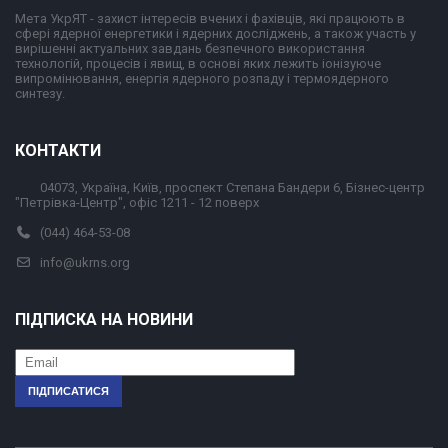
Мета УкрЯТ - захист інтересів вчених і фахівців, які працюють в
сфері ядерної енергетики і ядерних досліджень, а також участь у
вирішенні актуальних завдань безпечного використання
технологій, процесів і явищ, в основі яких лежить іонізуюче
випромінювання, енергія ядерного розпаду і термоядерного
синтезу.
КОНТАКТИ
04073, Україна, Київ, проспект Степана Бандери 6, Бізнес-центр
"Петрівка-Центр", офіс 1211 - 12 поверх
(044) 464-53-08
info@ukrns.org
ПІДПИСКА НА НОВИНИ