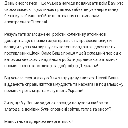
День енергетика – це чудова нагода подякувати всім Вам, хто
своєю якісною і сумлінною працею, забезпечує енергетичну
безпеку та безперебійне постачання споживачам
електроенергії і тепла!
Результати злагодженої роботи колективу атомників
доводять, що в нашій галузі працюють професіонали, які
завжди з успіхом вирішують нелегкі завдання і досягають
поставлених цілей. Саме Ваша праця у цей складний період є
вагомим внеском у надійність роботи українського атомно-
промислового комплексу та добробуту Держави!
Від усього серця дякую Вам за трудову звитягу. Нехай Ваша
відданість справі, життєва мудрість та наснага і в подальшому
примножують міць та могутність України!
Зичу, щоб у Ваших родинах завжди панували любов та
злагода, а домівки були сповнені світла, тепла та енергії!
Майбутнє за ядерною енергетикою!