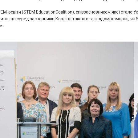
M-освіти (STEM EducationCoalition), співзасновником якої стало У
ти, що серед засновників Коаліції також є такі відомі компанії, як 
м.