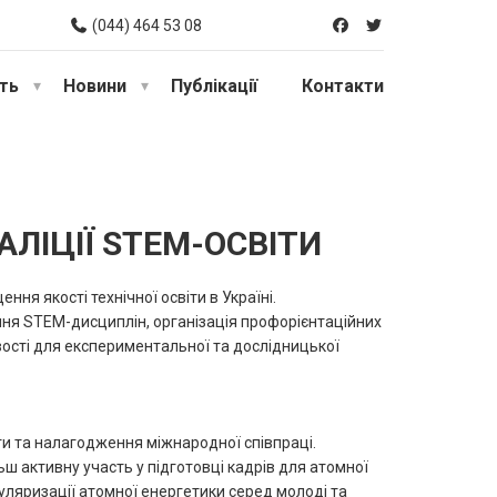
(044) 464 53 08
сть
Новини
Публікації
Контакти
ЛІЦІЇ STEM-ОСВІТИ
ння якості технічної освіти в Україні.
ння STEM-дисциплін, організація профорієнтаційних
вості для експериментальної та дослідницької
ти та налагодження міжнародної співпраці.
 активну участь у підготовці кадрів для атомної
ляризації атомної енергетики серед молоді та