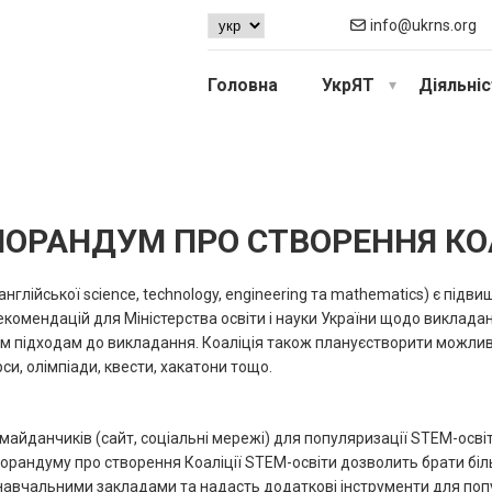
info@ukrns.org
Головна
УкрЯТ
Діяльні
ОРАНДУМ ПРО СТВОРЕННЯ КОА
лійської science, technology, engineering та mathematics) є підвище
комендацій для Міністерства освіти і науки України щодо виклада
ним підходам до викладання. Коаліція також плануєстворити можли
си, олімпіади, квести, хакатони тощо.
майданчиків (сайт, соціальні мережі) для популяризації STEM-осві
андуму про створення Коаліції STEM-освіти дозволить брати більш
навчальними закладами та надасть додаткові інструменти для попу