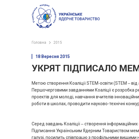
Головна
2015
18 Вересня 2015
УКРЯТ ПІДПИСАЛО МЕМ
Метою створення Коаліції STEM-освіти (STEM ‒ від анг
Першочерговими завданнями Коаліції є розробка ре
проектів для молоді, навчання вчителів інновацій
роботи в школах, проводити науково-технічні конкур
Серед завдань Коаліції ‒ створення інформаційних 
Підписання Українським Ядерним Товариством мемор
галузі, посилить співпрацю з профільними вищими 